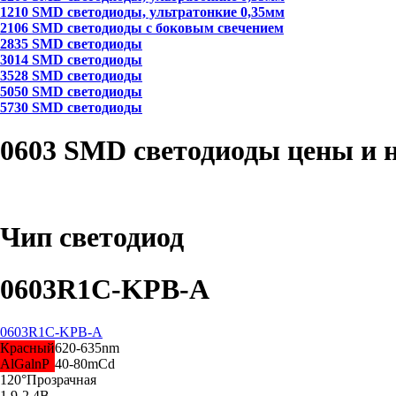
1210 SMD светодиоды, ультратонкие 0,35мм
2106 SMD светодиоды с боковым свечением
2835 SMD светодиоды
3014 SMD светодиоды
3528 SMD светодиоды
5050 SMD светодиоды
5730 SMD светодиоды
0603 SMD светодиоды цены и 
Чип светодиод
0603R1C-KPB-A
0603R1C-KPB-A
Красный
620-635nm
AlGalnP
40-80mCd
120°
Прозрачная
1.9-2.4В