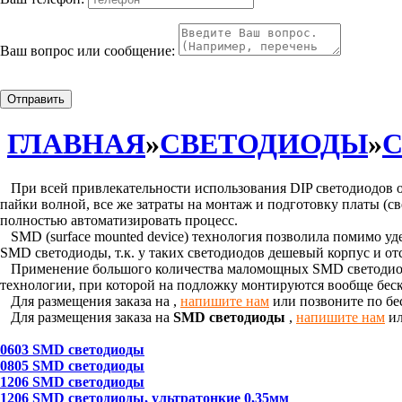
Ваш вопрос или сообщение:
Отправить
ГЛАВНАЯ
»
СВЕТОДИОДЫ
»
С
При всей привлекательности использования DIP светодиодов ос
пайки волной, все же затраты на монтаж и подготовку платы (с
полностью автоматизировать процесс.
SMD (surface mounted device) технология позволила помимо уд
SMD светодиоды, т.к. у таких светодиодов дешевый корпус и о
Применение большого количества маломощных SMD светодиодов
технологии, при которой на подложку монтируются вообще бес
Для размещения заказа на
,
напишите нам
или позвоните по бе
Для размещения заказа на
SMD светодиоды
,
напишите нам
ил
0603 SMD светодиоды
0805 SMD светодиоды
1206 SMD светодиоды
1206 SMD светодиоды, ультратонкие 0,35мм