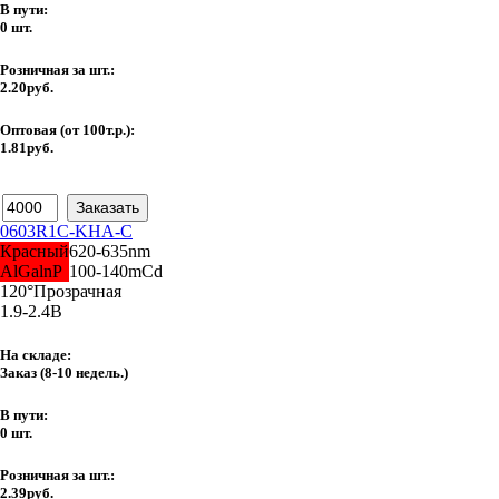
В пути:
0 шт.
Розничная за шт.:
2.20руб.
Оптовая (от 100т.р.):
1.81руб.
0603R1C-KHA-C
Красный
620-635nm
AlGalnP
100-140mCd
120°
Прозрачная
1.9-2.4В
На складе:
Заказ
(8-10 недель.)
В пути:
0 шт.
Розничная за шт.:
2.39руб.