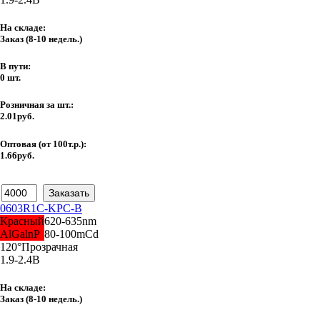
На складе:
Заказ
(8-10 недель.)
В пути:
0 шт.
Розничная за шт.:
2.01руб.
Оптовая (от 100т.р.):
1.66руб.
0603R1C-KPC-B
Красный
620-635nm
AlGalnP
80-100mCd
120°
Прозрачная
1.9-2.4В
На складе:
Заказ
(8-10 недель.)