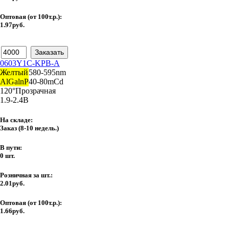
Оптовая (от 100т.р.):
1.97руб.
0603Y1C-KPB-A
Желтый
580-595nm
AlGalnP
40-80mCd
120°
Прозрачная
1.9-2.4В
На складе:
Заказ
(8-10 недель.)
В пути:
0 шт.
Розничная за шт.:
2.01руб.
Оптовая (от 100т.р.):
1.66руб.