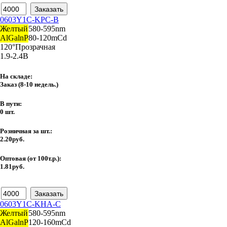
0603Y1C-KPC-B
Желтый
580-595nm
AlGalnP
80-120mCd
120°
Прозрачная
1.9-2.4В
На складе:
Заказ
(8-10 недель.)
В пути:
0 шт.
Розничная за шт.:
2.20руб.
Оптовая (от 100т.р.):
1.81руб.
0603Y1C-KHA-C
Желтый
580-595nm
AlGalnP
120-160mCd