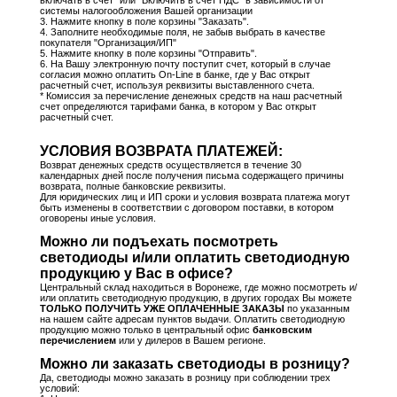
системы налогообложения Вашей организации
3. Нажмите кнопку в поле корзины "Заказать".
4. Заполните необходимые поля, не забыв выбрать в качестве
покупателя "Организация/ИП"
5. Нажмите кнопку в поле корзины "Отправить".
6. На Вашу электронную почту поступит счет, который в случае
согласия можно оплатить On-Line в банке, где у Вас открыт
расчетный счет, используя реквизиты выставленного счета.
* Комиссия за перечисление денежных средств на наш расчетный
счет определяются тарифами банка, в котором у Вас открыт
расчетный счет.
УСЛОВИЯ ВОЗВРАТА ПЛАТЕЖЕЙ:
Возврат денежных средств осуществляется в течение 30
календарных дней после получения письма содержащего причины
возврата, полные банковские реквизиты.
Для юридических лиц и ИП сроки и условия возврата платежа могут
быть изменены в соответствии с договором поставки, в котором
оговорены иные условия.
Можно ли подъехать посмотреть
светодиоды и/или оплатить светодиодную
продукцию у Вас в офисе?
Центральный склад находиться в Воронеже, где можно посмотреть и/
или оплатить светодиодную продукцию, в других городах Вы можете
ТОЛЬКО ПОЛУЧИТЬ УЖЕ ОПЛАЧЕННЫЕ ЗАКАЗЫ
по указанным
на нашем сайте адресам пунктов выдачи. Оплатить светодиодную
продукцию можно только в центральный офис
банковским
перечислением
или у дилеров в Вашем регионе.
Можно ли заказать светодиоды в розницу?
Да, светодиоды можно заказать в розницу при соблюдении трех
условий: