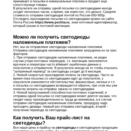
принимает и посылки и коммунальные платежи и продает еще
сопутствующи товары.
В результате на отправку одной посылки со светодиодами иногда
уходит несколько часов, а время, как известно, это деньги. Средняя
стоимость отправки светодиодов почтой по России 600-900р.
Отследить прохождение посылки со светодиодами можно на сайте
Почта России
https://www.pochta.ru
, зная почтовый идентификатор,
который указан в почтовой квитанции.
Можно ли получить светодиоды
наложенным платежем?
Нет, мы не отправляем светодиоды наложенным платежем.
Отправка светодиодов наложенным платежем затруднена из-за трех
факторов.
1. При отправке светодиодов наложенным платежем, не редки
случаи утери почтовых переводов, т.к. квитанции заполняются
вручную и операторы часто вбивают ошибочные данные о
получателе и отправителе. В результате иногда на то чтобы отыскать
"затерянный перевод" за светодиоды уходит до 6 месяцев.
2. Низкой скоростью прохождения оплаты за светодиоды. Часто за
время пока посылка со светодиодами идет до покупателя, у
покупателя изменяются обстоятельства: финансовые, личные и т.п.
и посылка со светодиодами возвращается обратно, при этом мы уже
понесли затраты на отправку заказа со светодиодами.
3. Низкой пропускаемой способностью почтовых отделений, и
отправка одной посылки со светодиодами может длится часами, что
сводит нашу производительность труда до минимума, а в случае
отправки светодиодов наложенным платежем, процедуру надо
проходить дважды: первый раз отправка светодиодов, второй -
получение перевода за светодиоды.
Как получить Ваш прайс-лист на
светодиоды?
Все наши цены и прайсы на
светодиоды
и светодиодную продукцию
находятся на нашем сайте. Т.к. цена на светодиоды зависит от