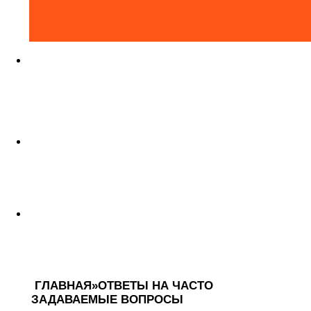
Задать вопрос
?
Покупок в корзине на
0₽
0
Скачать прайс-лист XLS
13.47 MB
ГЛАВНАЯ
»
ОТВЕТЫ НА ЧАСТО
ЗАДАВАЕМЫЕ ВОПРОСЫ