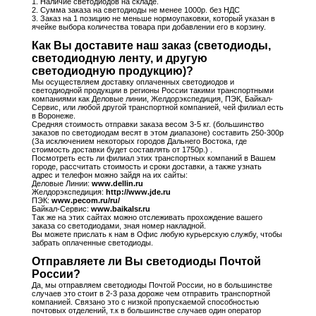
1. Наличие светодиодов на складе.
2. Сумма заказа на светодиоды не менее 1000р. без НДС
3. Заказ на 1 позицию не меньше нормоупаковки, который указан в
ячейке выбора количества товара при добавлении его в корзину.
Как Вы доставите наш заказ (светодиоды,
светодиодную ленту, и другую
светодиодную продукцию)?
Мы осуществляем доставку оплаченных светодиодов и
светодиодной продукции в регионы России такими транспортными
компаниями как Деловые линии, Желдорэкспедиция, ПЭК, Байкал-
Сервис, или любой другой транспортной компанией, чей филиал есть
в Воронеже.
Средняя стоимость отправки заказа весом 3-5 кг. (большинство
заказов по светодиодам весят в этом диапазоне) составить 250-300р
(За исключением некоторых городов Дальнего Востока, где
стоимость доставки будет составлять от 1750р.) .
Посмотреть есть ли филиал этих транспортных компаний в Вашем
городе, рассчитать стоимость и сроки доставки, а также узнать
адрес и телефон можно зайдя на их сайты:
Деловые Линии:
www.dellin.ru
Желдорэкспедиция:
http://www.jde.ru
ПЭК:
www.pecom.ru/ru/
Байкал-Сервис:
www.baikalsr.ru
Так же на этих сайтах можно отслеживать прохождение вашего
заказа со светодиодами, зная номер накладной.
Вы можете прислать к нам в Офис любую курьерскую службу, чтобы
забрать оплаченные светодиоды.
Отправляете ли Вы светодиоды Почтой
России?
Да, мы отправляем светодиоды Почтой России, но в большинстве
случаев это стоит в 2-3 раза дороже чем отправить транспортной
компанией. Связано это с низкой пропускаемой способностью
почтовых отделений, т.к в большинстве случаев один оператор