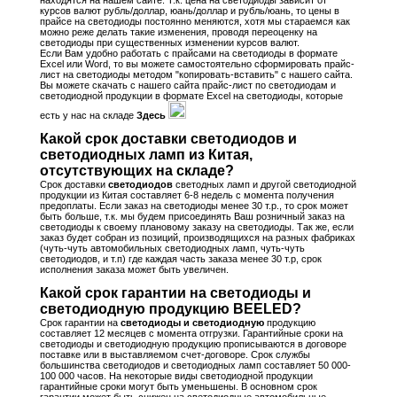
курсов валют рубль/доллар, юань/доллар и рубль/юань, то цены в
прайсе на светодиоды постоянно меняются, хотя мы стараемся как
можно реже делать такие изменения, проводя переоценку на
светодиоды при существенных изменении курсов валют.
Если Вам удобно работать с прайсами на светодиоды в формате
Excel или Word, то вы можете самостоятельно сформировать прайс-
лист на светодиоды методом "копировать-вставить" с нашего сайта.
Вы можете скачать с нашего сайта прайс-лист по светодиодам и
светодиодной продукции в формате Excel на светодиоды, которые
есть у нас на складе
Здесь
Какой срок доставки светодиодов и
светодиодных ламп из Китая,
отсутствующих на складе?
Срок доставки
светодиодов
светодных ламп и другой светодиодной
продукции из Китая составляет 6-8 недель с момента получения
предоплаты. Если заказ на светодиоды менее 30 т.р., то срок может
быть больше, т.к. мы будем присоединять Ваш розничный заказ на
светодиоды к своему плановому заказу на светодиоды. Так же, если
заказ будет собран из позиций, производящихся на разных фабриках
(чуть-чуть автомобильных светодиодных ламп, чуть-чуть
светодиодов, и т.п) где каждая часть заказа менее 30 т.р, срок
исполнения заказа может быть увеличен.
Какой срок гарантии на светодиоды и
светодиодную продукцию BEELED?
Срок гарантии на
светодиоды и светодиодную
продукцию
составляет 12 месяцев с момента отгрузки. Гарантийные сроки на
светодиоды и светодиодную продукцию прописываются в договоре
поставке или в выставляемом счет-договоре. Срок службы
большинства светодиодов и светодиодных ламп составляет 50 000-
100 000 часов. На некоторые виды светодиодной продукции
гарантийные сроки могут быть уменьшены. В основном срок
гарантии может быть снижен на светодиодные автомобильные