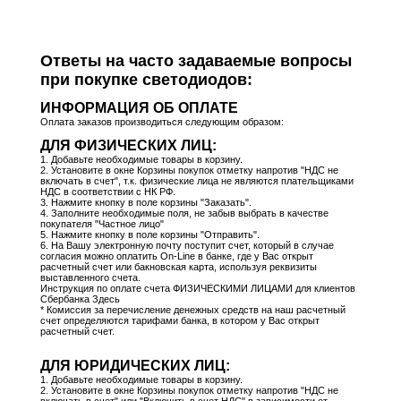
Ответы на часто задаваемые вопросы
при покупке светодиодов:
ИНФОРМАЦИЯ ОБ ОПЛАТЕ
Оплата заказов производиться следующим образом:
ДЛЯ ФИЗИЧЕСКИХ ЛИЦ:
1. Добавьте необходимые товары в корзину.
2. Установите в окне Корзины покупок отметку напротив "НДС не
включать в счет", т.к. физические лица не являются плательщиками
НДС в соответствии с НК РФ.
3. Нажмите кнопку в поле корзины "Заказать".
4. Заполните необходимые поля, не забыв выбрать в качестве
покупателя "Частное лицо"
5. Нажмите кнопку в поле корзины "Отправить".
6. На Вашу электронную почту поступит счет, который в случае
согласия можно оплатить On-Line в банке, где у Вас открыт
расчетный счет или бакновская карта, используя реквизиты
выставленного счета.
Инструкция по оплате счета ФИЗИЧЕСКИМИ ЛИЦАМИ для клиентов
Сбербанка
Здесь
* Комиссия за перечисление денежных средств на наш расчетный
счет определяются тарифами банка, в котором у Вас открыт
расчетный счет.
ДЛЯ ЮРИДИЧЕСКИХ ЛИЦ:
1. Добавьте необходимые товары в корзину.
2. Установите в окне Корзины покупок отметку напротив "НДС не
включать в счет" или "Включить в счет НДС" в зависимости от