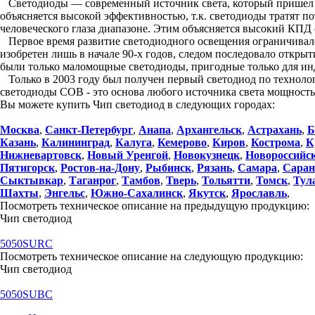
Светодиоды — современный источник света, который пришел на
объясняется высокой эффективностью, т.к. светодиоды тратят п
человеческого глаза диапазоне. Этим объясняется высокий КПД 
Первое время развитие светодиодного освещения ограничивалос
изобретен лишь в начале 90-х годов, следом последовало откры
были только маломощные светодиоды, пригодные только для ин
Только в 2003 году был получен первый светодиод по техноло
светодиоды COB - это основа любого источника света мощност
Вы можете купить Чип светодиод в следующих городах:
Москва
,
Санкт-Петербург
,
Анапа
,
Архангельск
,
Астрахань
,
Б
Казань
,
Калининград
,
Калуга
,
Кемерово
,
Киров
,
Кострома
,
К
Нижневартовск
,
Новый Уренгой
,
Новокузнецк
,
Новороссийс
Пятигорск
,
Ростов-на-Дону
,
Рыбинск
,
Рязань
,
Самара
,
Саран
Сыктывкар
,
Таганрог
,
Тамбов
,
Тверь
,
Тольятти
,
Томск
,
Тул
Шахты
,
Энгельс
,
Южно-Сахалинск
,
Якутск
,
Ярославль
,
Посмотреть техническое описание на предыдущую продукцию:
Чип светодиод
5050SURC
Посмотреть техническое описание на следующую продукцию:
Чип светодиод
5050SUBC