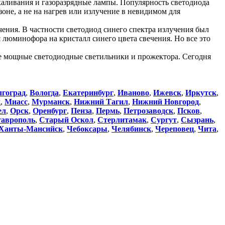
ливания и газоразрядные лампы. Популярность светодиода
оне, а не на нагрев или излучение в невидимом для
ения. В частности светодиод синего спектра излучения был
я люминофора на кристалл синего цвета свечения. Но все это
е мощные светодиодные светильники и прожектора. Сегодня
лгоград
,
Вологда
,
Екатеринбург
,
Иваново
,
Ижевск
,
Иркутск
,
к
,
Миасс
,
Мурманск
,
Нижний Тагил
,
Нижний Новгород
,
ел
,
Орск
,
Оренбург
,
Пенза
,
Пермь
,
Петрозаводск
,
Псков
,
аврополь
,
Старый Оскол
,
Стерлитамак
,
Сургут
,
Сызрань
,
Ханты-Мансийск
,
Чебоксары
,
Челябинск
,
Череповец
,
Чита
,