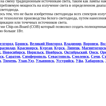
 смену традиционным источникам света, таким как лампы нака
отребляемую мощность на излучение света в определенном диапаз
светодиода.
ь тем, что не были изобретены светодиоды всех спектров излуч
тие технологии производства белого светодиода, путем нанесени
дикации или точечных источников света.
гии Chip-on-Board (COB) который позволил создать полноценны
ью больше 1Вт.
елгород
,
Брянск
,
Великий Новгород
,
Владимир
,
Воронеж
,
Во
раснодар
,
Красноярск
,
Курган
,
Курск
,
Липецк
,
Магнитогорс
к
,
Новосибирск
,
Норильск
,
Ноябрьск
,
Октябрьский
,
Омск
,
Ор
ск
,
Саратов
,
Симферополь
,
Севастополь
,
Смоленск
,
Сочи
,
Ст
а
,
Тюмень
,
Улан-Удэ
,
Ульяновск
,
Уссурийск
,
Уфа
,
Хабаровск
,