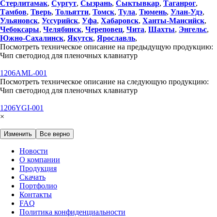
Стерлитамак
,
Сургут
,
Сызрань
,
Сыктывкар
,
Таганрог
,
Тамбов
,
Тверь
,
Тольятти
,
Томск
,
Тула
,
Тюмень
,
Улан-Удэ
,
Ульяновск
,
Уссурийск
,
Уфа
,
Хабаровск
,
Ханты-Мансийск
,
Чебоксары
,
Челябинск
,
Череповец
,
Чита
,
Шахты
,
Энгельс
,
Южно-Сахалинск
,
Якутск
,
Ярославль
,
Посмотреть техническое описание на предыдущую продукцию:
Чип светодиод для пленочных клавиатур
1206AML-001
Посмотреть техническое описание на следующую продукцию:
Чип светодиод для пленочных клавиатур
1206YGI-001
×
Изменить
Все верно
Новости
О компании
Продукция
Скачать
Портфолио
Контакты
FAQ
Политика конфиденциальности