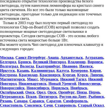
последовало открытие технологии производства белого
светодиода, путем нанесения люминофора на кристалл синего
цвета свечения. Но все это были только маломощные
светодиоды, пригодные только для индикации или точечных
источников света.
Только в 2003 году был получен первый светодиод по
технологии Chip-on-Board (COB) который позволил создать
полноценные мощные светодиодные светильники и
прожектора. Сегодня светодиоды COB - это основа любого
источника света мощностью больше 1Вт.
Вы можете купить Чип светодиод для пленочных клавиатур в
следующих городах:
Москва
,
Санкт-Петербург
,
Анапа
,
Архангельск
,
Астрахань
,
Белгород
,
Брянск
,
Великий Новгород
,
Владимир
,
Воронеж
,
Волгоград
,
Вологда
,
Екатеринбург
,
Иваново
,
Ижевск
,
Иркутск
,
Казань
,
Калининград
,
Калуга
,
Кемерово
,
Киров
,
Кострома
,
Краснодар
,
Красноярск
,
Курган
,
Курск
,
Липецк
,
Магнитогорск
,
Миасс
,
Мурманск
,
Нижний Тагил
,
Нижний
Новгород
,
Нижневартовск
,
Новый Уренгой
,
Новокузнецк
,
Новороссийск
,
Новосибирск
,
Норильск
,
Ноябрьск
,
Октябрьский
,
Омск
,
Орел
,
Орск
,
Оренбург
,
Пенза
,
Пермь
,
Петрозаводск
,
Псков
,
Пятигорск
,
Ростов-на-Дону
,
Рыбинск
,
Рязань
,
Самара
,
Саранск
,
Саратов
,
Симферополь
,
Севастополь
,
Смоленск
,
Сочи
,
Ставрополь
,
Старый Оскол
,