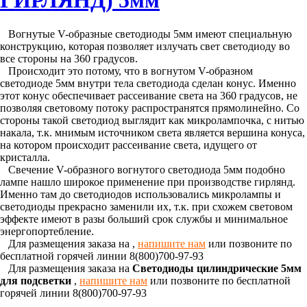
ГИРЛЯНД) 5мм
Вогнутые V-образные светодиоды 5мм имеют специальную
конструкцию, которая позволяет излучать свет светодиоду во
все стороны на 360 градусов.
Происходит это потому, что в вогнутом V-образном
светодиоде 5мм внутри тела светодиода сделан конус. Именно
этот конус обеспечивает рассеивание света на 360 градусов, не
позволяя световому потоку распространятся прямолинейно. Со
стороны такой светодиод выглядит как микролампочка, с нитью
накала, т.к. мнимым источником света является вершина конуса,
на котором происходит рассеивание света, идущего от
кристалла.
Свечение V-образного вогнутого светодиода 5мм подобно
лампе нашло широкое применение при производстве гирлянд.
Именно там до светодиодов использовались микролампы и
светодиоды прекрасно заменили их, т.к. при схожем световом
эффекте имеют в разы больший срок службы и минимальное
энергопортебление.
Для размещения заказа на
,
напишите нам
или позвоните по
бесплатной горячей линии 8(800)700-97-93
Для размещения заказа на
Светодиоды цилиндрические 5мм
для подсветки
,
напишите нам
или позвоните по бесплатной
горячей линии 8(800)700-97-93