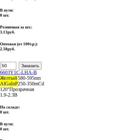
В пути:
0 шт.
Розничная за шт.:
3.13руб.
Оптовая (от 100т.р.):
2.58руб.
6603Y1C-LHA-B
Желтый
580-595nm
AlGaInP
250-350mCd
120°
Прозрачная
1.9-2.3В
На складе:
0 шт.
В пути:
0 шт.