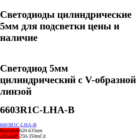
Светодиоды цилиндрические
5мм для подсветки цены и
наличие
Светодиод 5мм
цилиндрический с V-образной
линзой
6603R1C-LHA-B
6603R1C-LHA-B
Красный
620-635nm
AlGaInP
250-350mCd