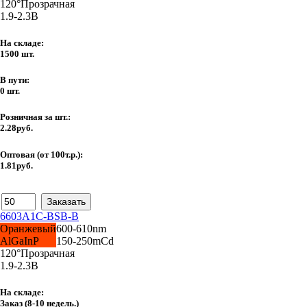
120°
Прозрачная
1.9-2.3В
На складе:
1500 шт.
В пути:
0 шт.
Розничная за шт.:
2.28руб.
Оптовая (от 100т.р.):
1.81руб.
6603A1C-BSB-B
Оранжевый
600-610nm
AlGaInP
150-250mCd
120°
Прозрачная
1.9-2.3В
На складе:
Заказ
(8-10 недель.)