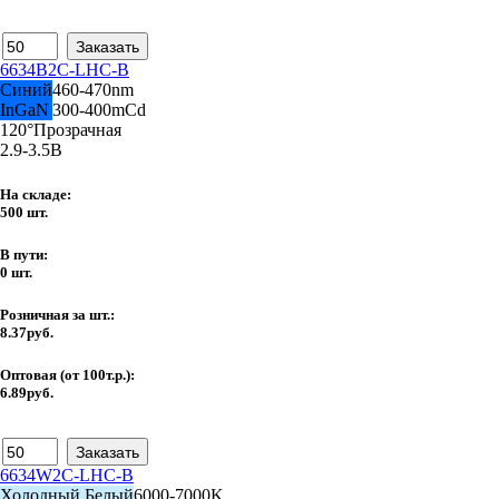
6634B2C-LHC-B
Синий
460-470nm
InGaN
300-400mCd
120°
Прозрачная
2.9-3.5В
На складе:
500 шт.
В пути:
0 шт.
Розничная за шт.:
8.37руб.
Оптовая (от 100т.р.):
6.89руб.
6634W2C-LHC-B
Холодный Белый
6000-7000K