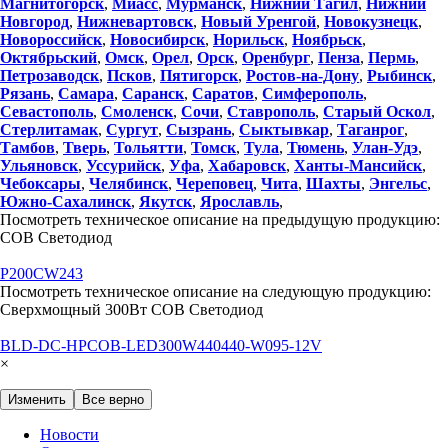
Магнитогорск
,
Миасс
,
Мурманск
,
Нижний Тагил
,
Нижний
Новгород
,
Нижневартовск
,
Новый Уренгой
,
Новокузнецк
,
Новороссийск
,
Новосибирск
,
Норильск
,
Ноябрьск
,
Октябрьский
,
Омск
,
Орел
,
Орск
,
Оренбург
,
Пенза
,
Пермь
,
Петрозаводск
,
Псков
,
Пятигорск
,
Ростов-на-Дону
,
Рыбинск
,
Рязань
,
Самара
,
Саранск
,
Саратов
,
Симферополь
,
Севастополь
,
Смоленск
,
Сочи
,
Ставрополь
,
Старый Оскол
,
Стерлитамак
,
Сургут
,
Сызрань
,
Сыктывкар
,
Таганрог
,
Тамбов
,
Тверь
,
Тольятти
,
Томск
,
Тула
,
Тюмень
,
Улан-Удэ
,
Ульяновск
,
Уссурийск
,
Уфа
,
Хабаровск
,
Ханты-Мансийск
,
Чебоксары
,
Челябинск
,
Череповец
,
Чита
,
Шахты
,
Энгельс
,
Южно-Сахалинск
,
Якутск
,
Ярославль
,
Посмотреть техническое описание на предыдущую продукцию:
COB Светодиод
P200CW243
Посмотреть техническое описание на следующую продукцию:
Сверхмощный 300Вт COB Светодиод
BLD-DC-HPCOB-LED300W440440-W095-12V
×
Изменить
Все верно
Новости