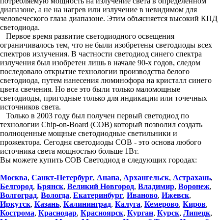
потребляемую мощность на излучение света в определенном
диапазоне, а не на нагрев или излучение в невидимом для
человеческого глаза диапазоне. Этим объясняется высокий КПД
светодиода.
Первое время развитие светодиодного освещения
ограничивалось тем, что не были изобретены светодиоды всех
спектров излучения. В частности светодиод синего спектра
излучения был изобретен лишь в начале 90-х годов, следом
последовало открытие технологии производства белого
светодиода, путем нанесения люминофора на кристалл синего
цвета свечения. Но все это были только маломощные
светодиоды, пригодные только для индикации или точечных
источников света.
Только в 2003 году был получен первый светодиод по
технологии Chip-on-Board (COB) который позволил создать
полноценные мощные светодиодные светильники и
прожектора. Сегодня светодиоды COB - это основа любого
источника света мощностью больше 1Вт.
Вы можете купить COB Светодиод в следующих городах:
Москва
,
Санкт-Петербург
,
Анапа
,
Архангельск
,
Астрахань
,
Белгород
,
Брянск
,
Великий Новгород
,
Владимир
,
Воронеж
,
Волгоград
,
Вологда
,
Екатеринбург
,
Иваново
,
Ижевск
,
Иркутск
,
Казань
,
Калининград
,
Калуга
,
Кемерово
,
Киров
,
Кострома
,
Краснодар
,
Красноярск
,
Курган
,
Курск
,
Липецк
,