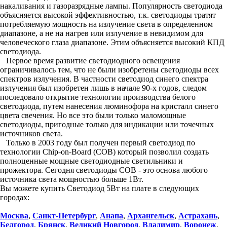
накаливания и газоразрядные лампы. Популярность светодиода
объясняется высокой эффективностью, т.к. светодиоды тратят
потребляемую мощность на излучение света в определенном
диапазоне, а не на нагрев или излучение в невидимом для
человеческого глаза диапазоне. Этим объясняется высокий КПД
светодиода.
Первое время развитие светодиодного освещения
ограничивалось тем, что не были изобретены светодиоды всех
спектров излучения. В частности светодиод синего спектра
излучения был изобретен лишь в начале 90-х годов, следом
последовало открытие технологии производства белого
светодиода, путем нанесения люминофора на кристалл синего
цвета свечения. Но все это были только маломощные
светодиоды, пригодные только для индикации или точечных
источников света.
Только в 2003 году был получен первый светодиод по
технологии Chip-on-Board (COB) который позволил создать
полноценные мощные светодиодные светильники и
прожектора. Сегодня светодиоды COB - это основа любого
источника света мощностью больше 1Вт.
Вы можете купить Светодиод 5Вт на плате в следующих
городах:
Москва
,
Санкт-Петербург
,
Анапа
,
Архангельск
,
Астрахань
,
Белгород
,
Брянск
,
Великий Новгород
,
Владимир
,
Воронеж
,