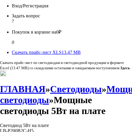
Вход/Регистрация
Задать вопрос
?
Покупок в корзине на
0₽
0
Скачать прайс-лист XLS
13.47 MB
Скачать прайс-лист по светодиодам и светодиодной продукции в формате
Excel (13.47 MB) со складскими остатками и ожидаемым поступлением
Здесь
ГЛАВНАЯ
»
Светодиоды
»
Мощн
светодиоды
»Мощные
светодиоды 5Вт на плате
Светодиод 5Вт на плате
LB-P200B2C-H5