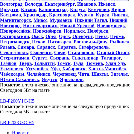
Волгоград
,
Вологда
,
Екатеринбург
,
Иваново
,
Ижевск
,
Иркутск
,
Казань
,
Калининград
,
Калуга
,
Кемерово
,
Киров
,
Кострома
,
Краснодар
,
Красноярск
,
Курган
,
Курск
,
Липецк
,
Магнитогорск
,
Миасс
,
Мурманск
,
Нижний Тагил
,
Нижний
Новгород
,
Нижневартовск
,
Новый Уренгой
,
Новокузнецк
,
Новороссийск
,
Новосибирск
,
Норильск
,
Ноябрьск
,
Октябрьский
,
Омск
,
Орел
,
Орск
,
Оренбург
,
Пенза
,
Пермь
,
Петрозаводск
,
Псков
,
Пятигорск
,
Ростов-на-Дону
,
Рыбинск
,
Рязань
,
Самара
,
Саранск
,
Саратов
,
Симферополь
,
Севастополь
,
Смоленск
,
Сочи
,
Ставрополь
,
Старый Оскол
,
Стерлитамак
,
Сургут
,
Сызрань
,
Сыктывкар
,
Таганрог
,
Тамбов
,
Тверь
,
Тольятти
,
Томск
,
Тула
,
Тюмень
,
Улан-Удэ
,
Ульяновск
,
Уссурийск
,
Уфа
,
Хабаровск
,
Ханты-Мансийск
,
Чебоксары
,
Челябинск
,
Череповец
,
Чита
,
Шахты
,
Энгельс
,
Южно-Сахалинск
,
Якутск
,
Ярославль
,
Посмотреть техническое описание на предыдущую продукцию:
Светодиод 5Вт на плате
LB-P200Y1C-H5
Посмотреть техническое описание на следующую продукцию:
Светодиод 5Вт на плате
LB-P200G3C-H5
Новости