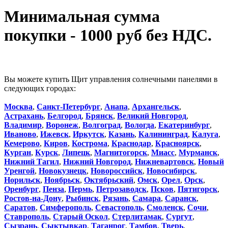
Минимальная сумма
покупки - 1000 руб без НДС.
Вы можете купить Щит управления солнечными панелями в
следующих городах:
Москва
,
Санкт-Петербург
,
Анапа
,
Архангельск
,
Астрахань
,
Белгород
,
Брянск
,
Великий Новгород
,
Владимир
,
Воронеж
,
Волгоград
,
Вологда
,
Екатеринбург
,
Иваново
,
Ижевск
,
Иркутск
,
Казань
,
Калининград
,
Калуга
,
Кемерово
,
Киров
,
Кострома
,
Краснодар
,
Красноярск
,
Курган
,
Курск
,
Липецк
,
Магнитогорск
,
Миасс
,
Мурманск
,
Нижний Тагил
,
Нижний Новгород
,
Нижневартовск
,
Новый
Уренгой
,
Новокузнецк
,
Новороссийск
,
Новосибирск
,
Норильск
,
Ноябрьск
,
Октябрьский
,
Омск
,
Орел
,
Орск
,
Оренбург
,
Пенза
,
Пермь
,
Петрозаводск
,
Псков
,
Пятигорск
,
Ростов-на-Дону
,
Рыбинск
,
Рязань
,
Самара
,
Саранск
,
Саратов
,
Симферополь
,
Севастополь
,
Смоленск
,
Сочи
,
Ставрополь
,
Старый Оскол
,
Стерлитамак
,
Сургут
,
Сызрань
,
Сыктывкар
,
Таганрог
,
Тамбов
,
Тверь
,