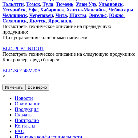
Тольятти
,
Томск
,
Тула
,
Тюмень
,
Улан-Удэ
,
Ульяновск
,
Уссурийск
,
Уфа
,
Хабаровск
,
Ханты-Мансийск
,
Чебоксары
,
Челябинск
,
Череповец
,
Чита
,
Шахты
,
Энгельс
,
Южно-
Сахалинск
,
Якутск
,
Ярославль
,
Посмотреть техническое описание на предыдущую
продукцию:
Щит управления солнечными панелями
BLD-PCB1IN1OUT
Посмотреть техническое описание на следующую продукцию:
Контроллер заряда батареи
BLD-SCC48V20A
×
Изменить
Все верно
Новости
О компании
Продукция
Скачать
Портфолио
Контакты
FAQ
Политика конфиденциальности