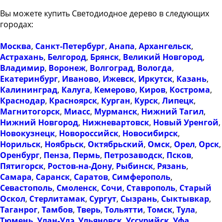
Вы можете купить Светодиодное дерево в следующих
городах:
Москва
,
Санкт-Петербург
,
Анапа
,
Архангельск
,
Астрахань
,
Белгород
,
Брянск
,
Великий Новгород
,
Владимир
,
Воронеж
,
Волгоград
,
Вологда
,
Екатеринбург
,
Иваново
,
Ижевск
,
Иркутск
,
Казань
,
Калининград
,
Калуга
,
Кемерово
,
Киров
,
Кострома
,
Краснодар
,
Красноярск
,
Курган
,
Курск
,
Липецк
,
Магнитогорск
,
Миасс
,
Мурманск
,
Нижний Тагил
,
Нижний Новгород
,
Нижневартовск
,
Новый Уренгой
,
Новокузнецк
,
Новороссийск
,
Новосибирск
,
Норильск
,
Ноябрьск
,
Октябрьский
,
Омск
,
Орел
,
Орск
,
Оренбург
,
Пенза
,
Пермь
,
Петрозаводск
,
Псков
,
Пятигорск
,
Ростов-на-Дону
,
Рыбинск
,
Рязань
,
Самара
,
Саранск
,
Саратов
,
Симферополь
,
Севастополь
,
Смоленск
,
Сочи
,
Ставрополь
,
Старый
Оскол
,
Стерлитамак
,
Сургут
,
Сызрань
,
Сыктывкар
,
Таганрог
,
Тамбов
,
Тверь
,
Тольятти
,
Томск
,
Тула
,
Тюмень
,
Улан-Удэ
,
Ульяновск
,
Уссурийск
,
Уфа
,