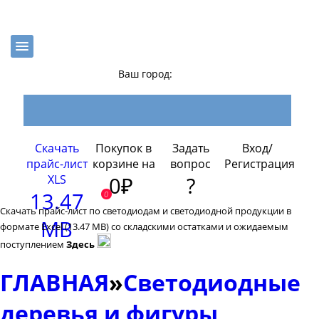
Ваш город:
Скачать
Покупок в
Задать
Вход/
прайс-лист
корзине на
вопрос
Регистрация
XLS
0₽
?
13.47
0
Скачать прайс-лист по светодиодам и светодиодной продукции в
MB
формате Excel (13.47 MB) со складскими остатками и ожидаемым
поступлением
Здесь
ГЛАВНАЯ
»
Светодиодные
деревья и фигуры