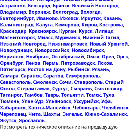
Астрахань
,
Белгород
,
Брянск
,
Великий Новгород
,
Владимир
,
Воронеж
,
Волгоград
,
Вологда
,
Екатеринбург
,
Иваново
,
Ижевск
,
Иркутск
,
Казань
,
Калининград
,
Калуга
,
Кемерово
,
Киров
,
Кострома
,
Краснодар
,
Красноярск
,
Курган
,
Курск
,
Липецк
,
Магнитогорск
,
Миасс
,
Мурманск
,
Нижний Тагил
,
Нижний Новгород
,
Нижневартовск
,
Новый Уренгой
,
Новокузнецк
,
Новороссийск
,
Новосибирск
,
Норильск
,
Ноябрьск
,
Октябрьский
,
Омск
,
Орел
,
Орск
,
Оренбург
,
Пенза
,
Пермь
,
Петрозаводск
,
Псков
,
Пятигорск
,
Ростов-на-Дону
,
Рыбинск
,
Рязань
,
Самара
,
Саранск
,
Саратов
,
Симферополь
,
Севастополь
,
Смоленск
,
Сочи
,
Ставрополь
,
Старый
Оскол
,
Стерлитамак
,
Сургут
,
Сызрань
,
Сыктывкар
,
Таганрог
,
Тамбов
,
Тверь
,
Тольятти
,
Томск
,
Тула
,
Тюмень
,
Улан-Удэ
,
Ульяновск
,
Уссурийск
,
Уфа
,
Хабаровск
,
Ханты-Мансийск
,
Чебоксары
,
Челябинск
,
Череповец
,
Чита
,
Шахты
,
Энгельс
,
Южно-Сахалинск
,
Якутск
,
Ярославль
,
Посмотреть техническое описание на предыдущую