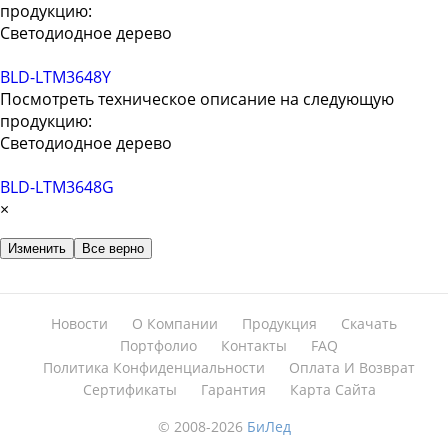
продукцию:
Светодиодное дерево
BLD-LTM3648Y
Посмотреть техническое описание на следующую
продукцию:
Светодиодное дерево
BLD-LTM3648G
×
Изменить
Все верно
Новости
О Компании
Продукция
Скачать
Портфолио
Контакты
FAQ
Политика Конфиденциальности
Оплата И Возврат
Сертификаты
Гарантия
Карта Сайта
© 2008-2026
БиЛед