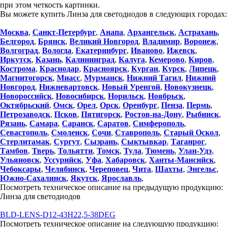
при этом четкость картинки.
Вы можете купить Линза для светодиодов в следующих городах:
Москва
,
Санкт-Петербург
,
Анапа
,
Архангельск
,
Астрахань
,
Белгород
,
Брянск
,
Великий Новгород
,
Владимир
,
Воронеж
,
Волгоград
,
Вологда
,
Екатеринбург
,
Иваново
,
Ижевск
,
Иркутск
,
Казань
,
Калининград
,
Калуга
,
Кемерово
,
Киров
,
Кострома
,
Краснодар
,
Красноярск
,
Курган
,
Курск
,
Липецк
,
Магнитогорск
,
Миасс
,
Мурманск
,
Нижний Тагил
,
Нижний
Новгород
,
Нижневартовск
,
Новый Уренгой
,
Новокузнецк
,
Новороссийск
,
Новосибирск
,
Норильск
,
Ноябрьск
,
Октябрьский
,
Омск
,
Орел
,
Орск
,
Оренбург
,
Пенза
,
Пермь
,
Петрозаводск
,
Псков
,
Пятигорск
,
Ростов-на-Дону
,
Рыбинск
,
Рязань
,
Самара
,
Саранск
,
Саратов
,
Симферополь
,
Севастополь
,
Смоленск
,
Сочи
,
Ставрополь
,
Старый Оскол
,
Стерлитамак
,
Сургут
,
Сызрань
,
Сыктывкар
,
Таганрог
,
Тамбов
,
Тверь
,
Тольятти
,
Томск
,
Тула
,
Тюмень
,
Улан-Удэ
,
Ульяновск
,
Уссурийск
,
Уфа
,
Хабаровск
,
Ханты-Мансийск
,
Чебоксары
,
Челябинск
,
Череповец
,
Чита
,
Шахты
,
Энгельс
,
Южно-Сахалинск
,
Якутск
,
Ярославль
,
Посмотреть техническое описание на предыдущую продукцию:
Линза для светодиодов
BLD-LENS-D12-43H22,5-38DEG
Посмотреть техническое описание на следующую продукцию: