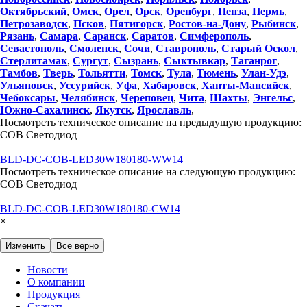
Октябрьский
,
Омск
,
Орел
,
Орск
,
Оренбург
,
Пенза
,
Пермь
,
Петрозаводск
,
Псков
,
Пятигорск
,
Ростов-на-Дону
,
Рыбинск
,
Рязань
,
Самара
,
Саранск
,
Саратов
,
Симферополь
,
Севастополь
,
Смоленск
,
Сочи
,
Ставрополь
,
Старый Оскол
,
Стерлитамак
,
Сургут
,
Сызрань
,
Сыктывкар
,
Таганрог
,
Тамбов
,
Тверь
,
Тольятти
,
Томск
,
Тула
,
Тюмень
,
Улан-Удэ
,
Ульяновск
,
Уссурийск
,
Уфа
,
Хабаровск
,
Ханты-Мансийск
,
Чебоксары
,
Челябинск
,
Череповец
,
Чита
,
Шахты
,
Энгельс
,
Южно-Сахалинск
,
Якутск
,
Ярославль
,
Посмотреть техническое описание на предыдущую продукцию:
COB Светодиод
BLD-DC-COB-LED30W180180-WW14
Посмотреть техническое описание на следующую продукцию:
COB Светодиод
BLD-DC-COB-LED30W180180-CW14
×
Изменить
Все верно
Новости
О компании
Продукция
Скачать