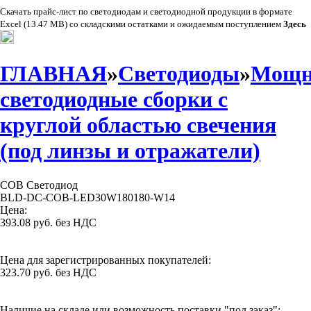
Скачать прайс-лист по светодиодам и светодиодной продукции в формате
Excel (13.47 MB) со складскими остатками и ожидаемым поступлением
Здесь
ГЛАВНАЯ
»
Светодиоды
»
Мощн
светодиодные сборки с
круглой областью свечения
(под линзы и отражатели)
COB Светодиод
BLD-DC-COB-LED30W180180-W14
Цена:
393.08 руб. без НДС
Цена для зарегистрированных покупателей:
323.70 руб. без НДС
Наличие на складе или возможность поставки "под заказ":