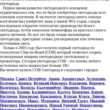
светодиода.
Первое время развитие светодиодного освещения
ограничивалось тем, что не были изобретены светодиоды всех
спектров излучения. В частности светодиод синего спектра
излучения был изобретен лишь в начале 90-х годов, следом
последовало открытие технологии производства белого
светодиода, путем нанесения люминофора на кристалл синего
цвета свечения. Но все это были только маломощные
светодиоды, пригодные только для индикации или точечных
источников света.
Только в 2003 году был получен первый светодиод по
технологии Chip-on-Board (COB) который позволил создать
полноценные мощные светодиодные светильники и
прожектора. Сегодня светодиоды COB - это основа любого
источника света мощностью больше 1Вт.
Вы можете купить COB Светодиод в следующих городах:
Москва
,
Санкт-Петербург
,
Анапа
,
Архангельск
,
Астрахань
,
Белгород
,
Брянск
,
Великий Новгород
,
Владимир
,
Воронеж
,
Волгоград
,
Вологда
,
Екатеринбург
,
Иваново
,
Ижевск
,
Иркутск
,
Казань
,
Калининград
,
Калуга
,
Кемерово
,
Киров
,
Кострома
,
Краснодар
,
Красноярск
,
Курган
,
Курск
,
Липецк
,
Магнитогорск
,
Миасс
,
Мурманск
,
Нижний Тагил
,
Нижний
Новгород
,
Нижневартовск
,
Новый Уренгой
,
Новокузнецк
,
Новороссийск
,
Новосибирск
,
Норильск
,
Ноябрьск
,