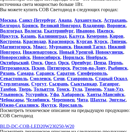
источника света мощностью больше 1Вт.
Вы можете купить COB Светодиод в следующих городах:
Москва
,
Санкт-Петербург
,
Анапа
,
Архангельск
,
Астрахань
,
Белгород
,
Брянск
,
Великий Новгород
,
Владимир
,
Воронеж
,
Волгоград
,
Вологда
,
Екатеринбург
,
Иваново
,
Ижевск
,
Иркутск
,
Казань
,
Калининград
,
Калуга
,
Кемерово
,
Киров
,
Кострома
,
Краснодар
,
Красноярск
,
Курган
,
Курск
,
Липецк
,
Магнитогорск
,
Миасс
,
Мурманск
,
Нижний Тагил
,
Нижний
Новгород
,
Нижневартовск
,
Новый Уренгой
,
Новокузнецк
,
Новороссийск
,
Новосибирск
,
Норильск
,
Ноябрьск
,
Октябрьский
,
Омск
,
Орел
,
Орск
,
Оренбург
,
Пенза
,
Пермь
,
Петрозаводск
,
Псков
,
Пятигорск
,
Ростов-на-Дону
,
Рыбинск
,
Рязань
,
Самара
,
Саранск
,
Саратов
,
Симферополь
,
Севастополь
,
Смоленск
,
Сочи
,
Ставрополь
,
Старый Оскол
,
Стерлитамак
,
Сургут
,
Сызрань
,
Сыктывкар
,
Таганрог
,
Тамбов
,
Тверь
,
Тольятти
,
Томск
,
Тула
,
Тюмень
,
Улан-Удэ
,
Ульяновск
,
Уссурийск
,
Уфа
,
Хабаровск
,
Ханты-Мансийск
,
Чебоксары
,
Челябинск
,
Череповец
,
Чита
,
Шахты
,
Энгельс
,
Южно-Сахалинск
,
Якутск
,
Ярославль
,
Посмотреть техническое описание на предыдущую продукцию:
COB Светодиод
BLD-DC-COB-LED20W230250-W20
Посмотреть техническое описание на следующую продукцию: