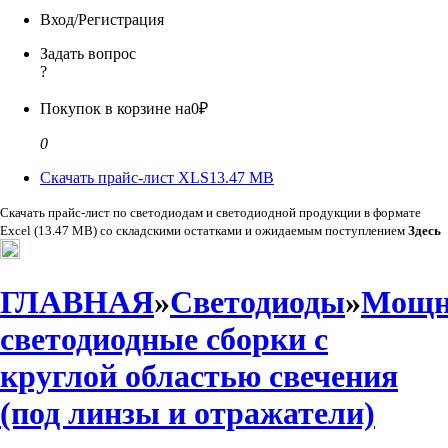
Вход/Регистрация
Задать вопрос
?
Покупок в корзине на
0₽
0
Скачать прайс-лист XLS
13.47 MB
Скачать прайс-лист по светодиодам и светодиодной продукции в формате
Excel (13.47 MB) со складскими остатками и ожидаемым поступлением
Здесь
ГЛАВНАЯ
»
Светодиоды
»
Мощн
светодиодные сборки с
круглой областью свечения
(под линзы и отражатели)