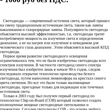
Светодиоды — современный источник света, который пришел
на смену традиционным источникам света, таким как лампы
накаливания и газоразрядные лампы. Популярность светодиода
объясняется высокой эффективностью, т.к. светодиоды тратят
потребляемую мощность на излучение света в определенном
диапазоне, а не на нагрев или излучение в невидимом для
человеческого глаза диапазоне. Этим объясняется высокий КПД
светодиода.
Первое время развитие светодиодного освещения
ограничивалось тем, что не были изобретены светодиоды всех
спектров излучения. В частности светодиод синего спектра
излучения был изобретен лишь в начале 90-х годов, следом
последовало открытие технологии производства белого
светодиода, путем нанесения люминофора на кристалл синего
цвета свечения. Но все это были только маломощные
светодиоды, пригодные только для индикации или точечных
источников света.
Только в 2003 году был получен первый светодиод по
технологии Chip-on-Board (COB) который позволил создать
полноценные мощные светодиодные светильники и
прожектора. Сегодня светодиоды COB - это основа любого