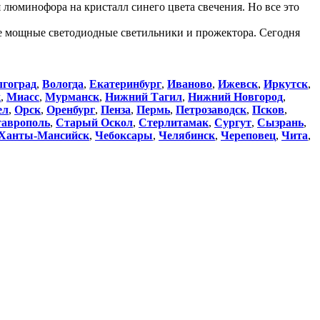
я люминофора на кристалл синего цвета свечения. Но все это
е мощные светодиодные светильники и прожектора. Сегодня
лгоград
,
Вологда
,
Екатеринбург
,
Иваново
,
Ижевск
,
Иркутск
,
к
,
Миасс
,
Мурманск
,
Нижний Тагил
,
Нижний Новгород
,
ел
,
Орск
,
Оренбург
,
Пенза
,
Пермь
,
Петрозаводск
,
Псков
,
аврополь
,
Старый Оскол
,
Стерлитамак
,
Сургут
,
Сызрань
,
Ханты-Мансийск
,
Чебоксары
,
Челябинск
,
Череповец
,
Чита
,