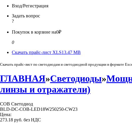
Вход/Регистрация
Задать вопрос
?
Покупок в корзине на
0₽
0
Скачать прайс-лист XLS
13.47 MB
Скачать прайс-лист по светодиодам и светодиодной продукции в формате Exc
ГЛАВНАЯ
»
Светодиоды
»
Мощны
линзы и отражатели)
COB Светодиод
BLD-DC-COB-LED18W250250-CW23
Цена:
273.18 руб. без НДС