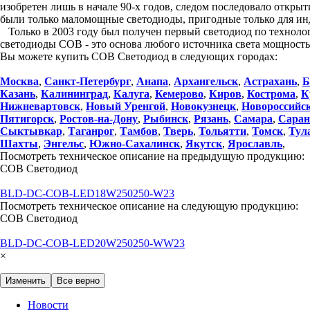
изобретен лишь в начале 90-х годов, следом последовало откры
были только маломощные светодиоды, пригодные только для ин
Только в 2003 году был получен первый светодиод по техноло
светодиоды COB - это основа любого источника света мощност
Вы можете купить COB Светодиод в следующих городах:
Москва
,
Санкт-Петербург
,
Анапа
,
Архангельск
,
Астрахань
,
Б
Казань
,
Калининград
,
Калуга
,
Кемерово
,
Киров
,
Кострома
,
К
Нижневартовск
,
Новый Уренгой
,
Новокузнецк
,
Новороссийс
Пятигорск
,
Ростов-на-Дону
,
Рыбинск
,
Рязань
,
Самара
,
Саран
Сыктывкар
,
Таганрог
,
Тамбов
,
Тверь
,
Тольятти
,
Томск
,
Тул
Шахты
,
Энгельс
,
Южно-Сахалинск
,
Якутск
,
Ярославль
,
Посмотреть техническое описание на предыдущую продукцию:
COB Светодиод
BLD-DC-COB-LED18W250250-W23
Посмотреть техническое описание на следующую продукцию:
COB Светодиод
BLD-DC-COB-LED20W250250-WW23
×
Изменить
Все верно
Новости