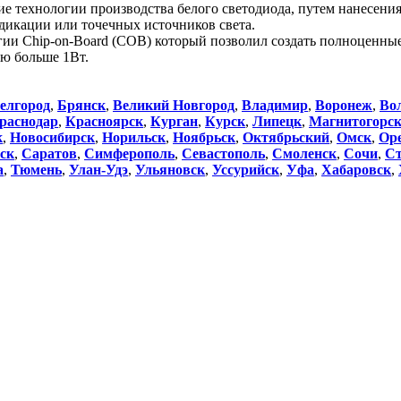
тие технологии производства белого светодиода, путем нанесени
дикации или точечных источников света.
гии Chip-on-Board (COB) который позволил создать полноценны
ью больше 1Вт.
елгород
,
Брянск
,
Великий Новгород
,
Владимир
,
Воронеж
,
Во
раснодар
,
Красноярск
,
Курган
,
Курск
,
Липецк
,
Магнитогорс
к
,
Новосибирск
,
Норильск
,
Ноябрьск
,
Октябрьский
,
Омск
,
Ор
ск
,
Саратов
,
Симферополь
,
Севастополь
,
Смоленск
,
Сочи
,
Ст
а
,
Тюмень
,
Улан-Удэ
,
Ульяновск
,
Уссурийск
,
Уфа
,
Хабаровск
,