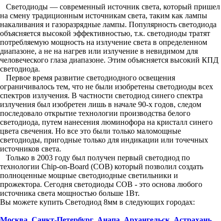
Светодиоды — современный источник света, который пришел
на смену традиционным источникам света, таким как лампы
накаливания и газоразрядные лампы. Популярность светодиода
объясняется высокой эффективностью, т.к. светодиоды тратят
потребляемую мощность на излучение света в определенном
диапазоне, а не на нагрев или излучение в невидимом для
человеческого глаза диапазоне. Этим объясняется высокий КПД
светодиода.
Первое время развитие светодиодного освещения
ограничивалось тем, что не были изобретены светодиоды всех
спектров излучения. В частности светодиод синего спектра
излучения был изобретен лишь в начале 90-х годов, следом
последовало открытие технологии производства белого
светодиода, путем нанесения люминофора на кристалл синего
цвета свечения. Но все это были только маломощные
светодиоды, пригодные только для индикации или точечных
источников света.
Только в 2003 году был получен первый светодиод по
технологии Chip-on-Board (COB) который позволил создать
полноценные мощные светодиодные светильники и
прожектора. Сегодня светодиоды COB - это основа любого
источника света мощностью больше 1Вт.
Вы можете купить Светодиод 8мм в следующих городах:
Москва
,
Санкт-Петербург
,
Анапа
,
Архангельск
,
Астрахань
,