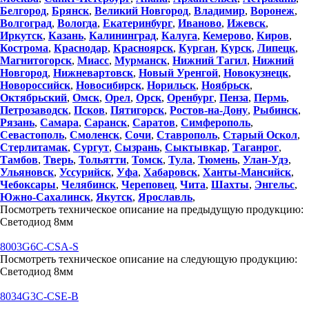
Белгород
,
Брянск
,
Великий Новгород
,
Владимир
,
Воронеж
,
Волгоград
,
Вологда
,
Екатеринбург
,
Иваново
,
Ижевск
,
Иркутск
,
Казань
,
Калининград
,
Калуга
,
Кемерово
,
Киров
,
Кострома
,
Краснодар
,
Красноярск
,
Курган
,
Курск
,
Липецк
,
Магнитогорск
,
Миасс
,
Мурманск
,
Нижний Тагил
,
Нижний
Новгород
,
Нижневартовск
,
Новый Уренгой
,
Новокузнецк
,
Новороссийск
,
Новосибирск
,
Норильск
,
Ноябрьск
,
Октябрьский
,
Омск
,
Орел
,
Орск
,
Оренбург
,
Пенза
,
Пермь
,
Петрозаводск
,
Псков
,
Пятигорск
,
Ростов-на-Дону
,
Рыбинск
,
Рязань
,
Самара
,
Саранск
,
Саратов
,
Симферополь
,
Севастополь
,
Смоленск
,
Сочи
,
Ставрополь
,
Старый Оскол
,
Стерлитамак
,
Сургут
,
Сызрань
,
Сыктывкар
,
Таганрог
,
Тамбов
,
Тверь
,
Тольятти
,
Томск
,
Тула
,
Тюмень
,
Улан-Удэ
,
Ульяновск
,
Уссурийск
,
Уфа
,
Хабаровск
,
Ханты-Мансийск
,
Чебоксары
,
Челябинск
,
Череповец
,
Чита
,
Шахты
,
Энгельс
,
Южно-Сахалинск
,
Якутск
,
Ярославль
,
Посмотреть техническое описание на предыдущую продукцию:
Светодиод 8мм
8003G6C-CSA-S
Посмотреть техническое описание на следующую продукцию:
Светодиод 8мм
8034G3C-CSE-B