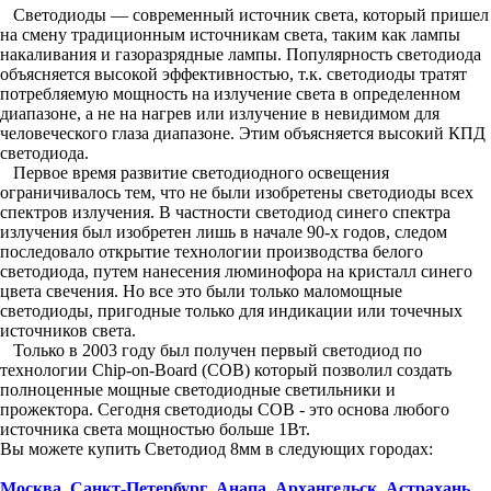
Светодиоды — современный источник света, который пришел
на смену традиционным источникам света, таким как лампы
накаливания и газоразрядные лампы. Популярность светодиода
объясняется высокой эффективностью, т.к. светодиоды тратят
потребляемую мощность на излучение света в определенном
диапазоне, а не на нагрев или излучение в невидимом для
человеческого глаза диапазоне. Этим объясняется высокий КПД
светодиода.
Первое время развитие светодиодного освещения
ограничивалось тем, что не были изобретены светодиоды всех
спектров излучения. В частности светодиод синего спектра
излучения был изобретен лишь в начале 90-х годов, следом
последовало открытие технологии производства белого
светодиода, путем нанесения люминофора на кристалл синего
цвета свечения. Но все это были только маломощные
светодиоды, пригодные только для индикации или точечных
источников света.
Только в 2003 году был получен первый светодиод по
технологии Chip-on-Board (COB) который позволил создать
полноценные мощные светодиодные светильники и
прожектора. Сегодня светодиоды COB - это основа любого
источника света мощностью больше 1Вт.
Вы можете купить Светодиод 8мм в следующих городах:
Москва
,
Санкт-Петербург
,
Анапа
,
Архангельск
,
Астрахань
,