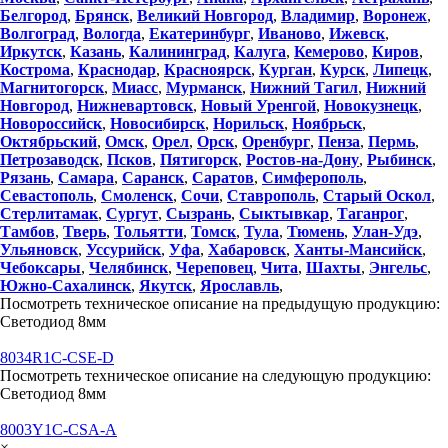
Белгород
,
Брянск
,
Великий Новгород
,
Владимир
,
Воронеж
,
Волгоград
,
Вологда
,
Екатеринбург
,
Иваново
,
Ижевск
,
Иркутск
,
Казань
,
Калининград
,
Калуга
,
Кемерово
,
Киров
,
Кострома
,
Краснодар
,
Красноярск
,
Курган
,
Курск
,
Липецк
,
Магнитогорск
,
Миасс
,
Мурманск
,
Нижний Тагил
,
Нижний
Новгород
,
Нижневартовск
,
Новый Уренгой
,
Новокузнецк
,
Новороссийск
,
Новосибирск
,
Норильск
,
Ноябрьск
,
Октябрьский
,
Омск
,
Орел
,
Орск
,
Оренбург
,
Пенза
,
Пермь
,
Петрозаводск
,
Псков
,
Пятигорск
,
Ростов-на-Дону
,
Рыбинск
,
Рязань
,
Самара
,
Саранск
,
Саратов
,
Симферополь
,
Севастополь
,
Смоленск
,
Сочи
,
Ставрополь
,
Старый Оскол
,
Стерлитамак
,
Сургут
,
Сызрань
,
Сыктывкар
,
Таганрог
,
Тамбов
,
Тверь
,
Тольятти
,
Томск
,
Тула
,
Тюмень
,
Улан-Удэ
,
Ульяновск
,
Уссурийск
,
Уфа
,
Хабаровск
,
Ханты-Мансийск
,
Чебоксары
,
Челябинск
,
Череповец
,
Чита
,
Шахты
,
Энгельс
,
Южно-Сахалинск
,
Якутск
,
Ярославль
,
Посмотреть техническое описание на предыдущую продукцию:
Светодиод 8мм
8034R1C-CSE-D
Посмотреть техническое описание на следующую продукцию:
Светодиод 8мм
8003Y1C-CSA-A
×