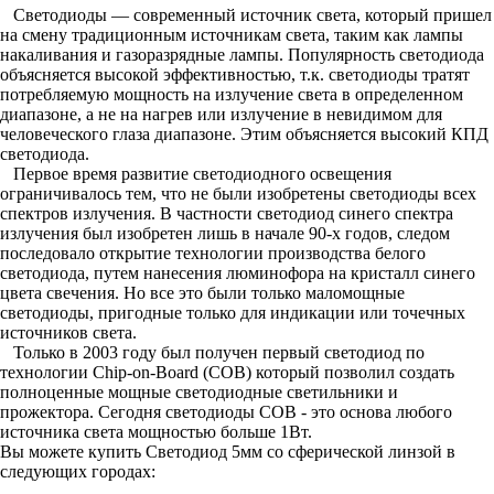
Светодиоды — современный источник света, который пришел
на смену традиционным источникам света, таким как лампы
накаливания и газоразрядные лампы. Популярность светодиода
объясняется высокой эффективностью, т.к. светодиоды тратят
потребляемую мощность на излучение света в определенном
диапазоне, а не на нагрев или излучение в невидимом для
человеческого глаза диапазоне. Этим объясняется высокий КПД
светодиода.
Первое время развитие светодиодного освещения
ограничивалось тем, что не были изобретены светодиоды всех
спектров излучения. В частности светодиод синего спектра
излучения был изобретен лишь в начале 90-х годов, следом
последовало открытие технологии производства белого
светодиода, путем нанесения люминофора на кристалл синего
цвета свечения. Но все это были только маломощные
светодиоды, пригодные только для индикации или точечных
источников света.
Только в 2003 году был получен первый светодиод по
технологии Chip-on-Board (COB) который позволил создать
полноценные мощные светодиодные светильники и
прожектора. Сегодня светодиоды COB - это основа любого
источника света мощностью больше 1Вт.
Вы можете купить Светодиод 5мм со сферической линзой в
следующих городах: