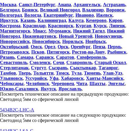
Москва
,
Санкт-Петербург
,
Анапа
,
Архангельск
,
Астрахань
,
Белгород
,
Брянск
,
Великий Новгород
,
Владимир
,
Воронеж
,
Волгоград
,
Вологда
,
Екатеринбург
,
Иваново
,
Ижевск
,
Иркутск
,
Казань
,
Калининград
,
Калуга
,
Кемерово
,
Киров
,
Кострома
,
Краснодар
,
Красноярск
,
Курган
,
Курск
,
Липецк
,
Магнитогорск
,
Миасс
,
Мурманск
,
Нижний Тагил
,
Нижний
Новгород
,
Нижневартовск
,
Новый Уренгой
,
Новокузнецк
,
Новороссийск
,
Новосибирск
,
Норильск
,
Ноябрьск
,
Октябрьский
,
Омск
,
Орел
,
Орск
,
Оренбург
,
Пенза
,
Пермь
,
Петрозаводск
,
Псков
,
Пятигорск
,
Ростов-на-Дону
,
Рыбинск
,
Рязань
,
Самара
,
Саранск
,
Саратов
,
Симферополь
,
Севастополь
,
Смоленск
,
Сочи
,
Ставрополь
,
Старый Оскол
,
Стерлитамак
,
Сургут
,
Сызрань
,
Сыктывкар
,
Таганрог
,
Тамбов
,
Тверь
,
Тольятти
,
Томск
,
Тула
,
Тюмень
,
Улан-Удэ
,
Ульяновск
,
Уссурийск
,
Уфа
,
Хабаровск
,
Ханты-Мансийск
,
Чебоксары
,
Челябинск
,
Череповец
,
Чита
,
Шахты
,
Энгельс
,
Южно-Сахалинск
,
Якутск
,
Ярославль
,
Посмотреть техническое описание на предыдущую продукцию:
Светодиод 5мм со сферической линзой
5434B2C-LHC-A
Посмотреть техническое описание на следующую продукцию:
Светодиод 5мм со сферической линзой
5434B2C-LSA-C