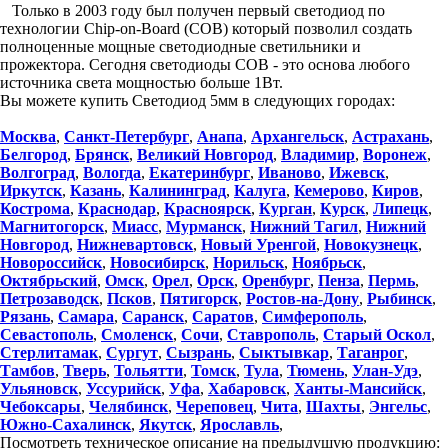
Только в 2003 году был получен первый светодиод по
технологии Chip-on-Board (COB) который позволил создать
полноценные мощные светодиодные светильники и
прожектора. Сегодня светодиоды COB - это основа любого
источника света мощностью больше 1Вт.
Вы можете купить Светодиод 5мм в следующих городах:
Москва
,
Санкт-Петербург
,
Анапа
,
Архангельск
,
Астрахань
,
Белгород
,
Брянск
,
Великий Новгород
,
Владимир
,
Воронеж
,
Волгоград
,
Вологда
,
Екатеринбург
,
Иваново
,
Ижевск
,
Иркутск
,
Казань
,
Калининград
,
Калуга
,
Кемерово
,
Киров
,
Кострома
,
Краснодар
,
Красноярск
,
Курган
,
Курск
,
Липецк
,
Магнитогорск
,
Миасс
,
Мурманск
,
Нижний Тагил
,
Нижний
Новгород
,
Нижневартовск
,
Новый Уренгой
,
Новокузнецк
,
Новороссийск
,
Новосибирск
,
Норильск
,
Ноябрьск
,
Октябрьский
,
Омск
,
Орел
,
Орск
,
Оренбург
,
Пенза
,
Пермь
,
Петрозаводск
,
Псков
,
Пятигорск
,
Ростов-на-Дону
,
Рыбинск
,
Рязань
,
Самара
,
Саранск
,
Саратов
,
Симферополь
,
Севастополь
,
Смоленск
,
Сочи
,
Ставрополь
,
Старый Оскол
,
Стерлитамак
,
Сургут
,
Сызрань
,
Сыктывкар
,
Таганрог
,
Тамбов
,
Тверь
,
Тольятти
,
Томск
,
Тула
,
Тюмень
,
Улан-Удэ
,
Ульяновск
,
Уссурийск
,
Уфа
,
Хабаровск
,
Ханты-Мансийск
,
Чебоксары
,
Челябинск
,
Череповец
,
Чита
,
Шахты
,
Энгельс
,
Южно-Сахалинск
,
Якутск
,
Ярославль
,
Посмотреть техническое описание на предыдущую продукцию: