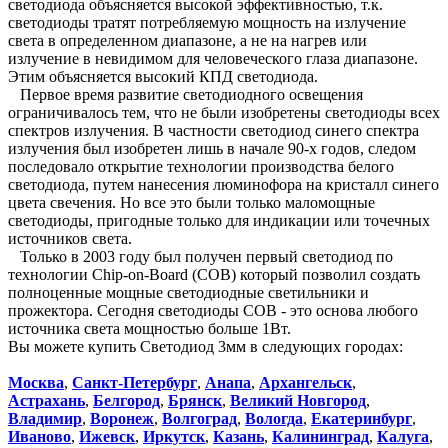
светодиода объясняется высокой эффективностью, т.к.
светодиоды тратят потребляемую мощность на излучение
света в определенном диапазоне, а не на нагрев или
излучение в невидимом для человеческого глаза диапазоне.
Этим объясняется высокий КПД светодиода.
Первое время развитие светодиодного освещения
ограничивалось тем, что не были изобретены светодиоды всех
спектров излучения. В частности светодиод синего спектра
излучения был изобретен лишь в начале 90-х годов, следом
последовало открытие технологии производства белого
светодиода, путем нанесения люминофора на кристалл синего
цвета свечения. Но все это были только маломощные
светодиоды, пригодные только для индикации или точечных
источников света.
Только в 2003 году был получен первый светодиод по
технологии Chip-on-Board (COB) который позволил создать
полноценные мощные светодиодные светильники и
прожектора. Сегодня светодиоды COB - это основа любого
источника света мощностью больше 1Вт.
Вы можете купить Светодиод 3мм в следующих городах:
Москва
,
Санкт-Петербург
,
Анапа
,
Архангельск
,
Астрахань
,
Белгород
,
Брянск
,
Великий Новгород
,
Владимир
,
Воронеж
,
Волгоград
,
Вологда
,
Екатеринбург
,
Иваново
,
Ижевск
,
Иркутск
,
Казань
,
Калининград
,
Калуга
,