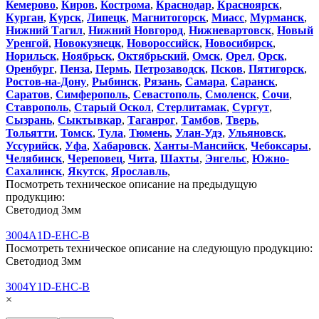
Кемерово
,
Киров
,
Кострома
,
Краснодар
,
Красноярск
,
Курган
,
Курск
,
Липецк
,
Магнитогорск
,
Миасс
,
Мурманск
,
Нижний Тагил
,
Нижний Новгород
,
Нижневартовск
,
Новый
Уренгой
,
Новокузнецк
,
Новороссийск
,
Новосибирск
,
Норильск
,
Ноябрьск
,
Октябрьский
,
Омск
,
Орел
,
Орск
,
Оренбург
,
Пенза
,
Пермь
,
Петрозаводск
,
Псков
,
Пятигорск
,
Ростов-на-Дону
,
Рыбинск
,
Рязань
,
Самара
,
Саранск
,
Саратов
,
Симферополь
,
Севастополь
,
Смоленск
,
Сочи
,
Ставрополь
,
Старый Оскол
,
Стерлитамак
,
Сургут
,
Сызрань
,
Сыктывкар
,
Таганрог
,
Тамбов
,
Тверь
,
Тольятти
,
Томск
,
Тула
,
Тюмень
,
Улан-Удэ
,
Ульяновск
,
Уссурийск
,
Уфа
,
Хабаровск
,
Ханты-Мансийск
,
Чебоксары
,
Челябинск
,
Череповец
,
Чита
,
Шахты
,
Энгельс
,
Южно-
Сахалинск
,
Якутск
,
Ярославль
,
Посмотреть техническое описание на предыдущую
продукцию:
Светодиод 3мм
3004A1D-EHC-B
Посмотреть техническое описание на следующую продукцию:
Светодиод 3мм
3004Y1D-EHC-B
×